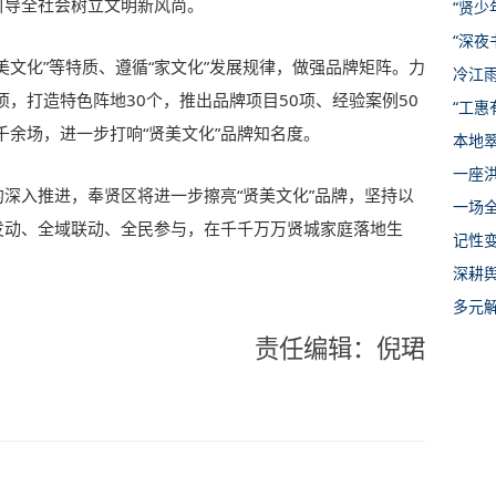
引导全社会树立文明新风尚。
“贤少
“深夜
贤美文化”等特质、遵循“家文化”发展规律，做强品牌矩阵。力
冷江
项，打造特色阵地30个，推出品牌项目50项、经验案例50
“工
余场，进一步打响“贤美文化”品牌知名度。
本地
一座
的深入推进，奉贤区将进一步擦亮“贤美文化”品牌，坚持以
一场全
面发动、全域联动、全民参与，在千千万万贤城家庭落地生
记性
深耕
多元
责任编辑：倪珺