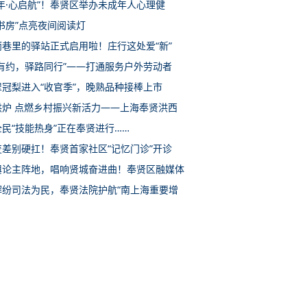
年·心启航”！奉贤区举办未成年人心理健
书房”点亮夜间阅读灯
雨巷里的驿站正式启用啦！庄行这处爱“新”
惠有约，驿路同行”——打通服务户外劳动者
翠冠梨进入“收官季”，晚熟品种接棒上市
洪炉 点燃乡村振兴新活力——上海奉贤洪西
民“技能热身”正在奉贤进行……
变差别硬扛！奉贤首家社区“记忆门诊”开诊
舆论主阵地，唱响贤城奋进曲！奉贤区融媒体
解纷司法为民，奉贤法院护航“南上海重要增