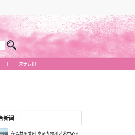
|
关于我们
合新闻
在森林里看剧 奉贤九棵树艺术中心9