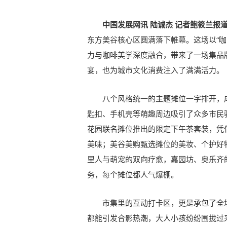
中国发展网讯 陆诚杰 记者鲍筱兰报
东方美谷核心区圆满落下帷幕。这场以“咖
力与咖啡美学深度融合，带来了一场集品
宴，也为城市文化消费注入了满满活力。
八个风格统一的主题摊位一字排开，
匙扣、手机壳等萌趣周边吸引了众多市民
花园联名摊位推出的限定下午茶套装，凭
美味；美谷美购甄选摊位的美妆、个护好
里人与萌宠的双向疗愈，嘉园坊、奥乐齐
务，每个摊位都人气爆棚。
市集里的互动打卡区，更是承包了全
都能引发合影热潮，大人小孩纷纷围拢过