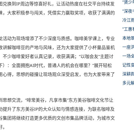
“贤少
图兑换到IP周边等惊喜好礼，让活动热度在社交平台持续发
“深夜
睐，大家积极参与闯关，凭借实力赢取奖项，收获了满满的
冷江
“工
本地
龙活动为现场增添了不少深度与质感。咖啡美学课上，专业
一座
致讲解咖啡豆的产地与风味，还为大家提供了小杯量品鉴机
一场全
，不少咖啡爱好者认真记录，收获满满；“以咖会友”主题讨
记性
（下）：全面拥抱AI时代，普通人的机会在哪里？”展开轻松
深耕
运用心得，思想的碰撞让现场观众深受启发，也为大家带来了
多元
到思想交流，“啡常美谷，凡享市集”东方美谷咖啡文化节让
功提升了东方美谷IP的大众认知与情感连接，为联名咖啡及
谷集团将继续打造更多优质的文创市集品牌活动，为城市文
好。