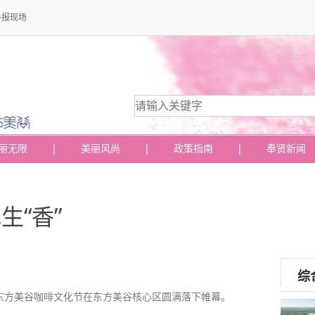
导报现场
丽无限
|
美丽风尚
|
政策指南
|
奉贤新闻
生“香”
综
集”东方美谷咖啡文化节在东方美谷核心区圆满落下帷幕。