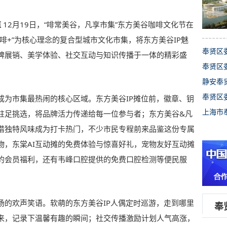
道
12月19日，“啡常美谷，凡享市集”东方美谷咖啡文化节在
啡+”为核心理念的复合型城市文化市集，将东方美谷IP魅
奉贤区
牌展销、美学体验、社交互动与知识传播于一体的精彩盛
奉贤区
静安奉
奉贤区
成为市集最热闹的核心区域。东方美谷IP摊位前，徽章、钥
上海市
驻足挑选，将品牌活力传递给每一位参与者；东方美谷&凡
借独特风味成为打卡热门，不少市民专程前来品鉴这份专属
物，东棠AI互动摊的免费体验与惊喜好礼，宠物友好互动摊
的会员福利，还有韦峰口腔提供的免费口腔检测等便民服
场的欢声笑语。软萌的东方美谷IP人偶定时巡游，走到哪里
奉
来，记录下温馨有趣的瞬间；社交传播激励计划人气高涨，