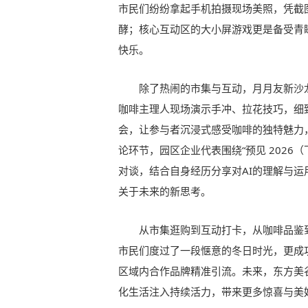
市民们纷纷拿起手机拍摄现场美照，凭截
酵；核心互动区的大小屏游戏更是备受青
快乐。
除了热闹的市集与互动，月月友新沙
咖啡主理人现场演示手冲、拉花技巧，细
会，让参与者沉浸式感受咖啡的独特魅力
论环节，园区企业代表围绕“预见 2026
对谈，结合自身经历分享对AI的理解与
关于未来的新思考。
从市集逛购到互动打卡，从咖啡品鉴
市民们度过了一段惬意的冬日时光，更成
区域内合作品牌精准引流。未来，东方美
化生活注入持续活力，带来更多惊喜与美