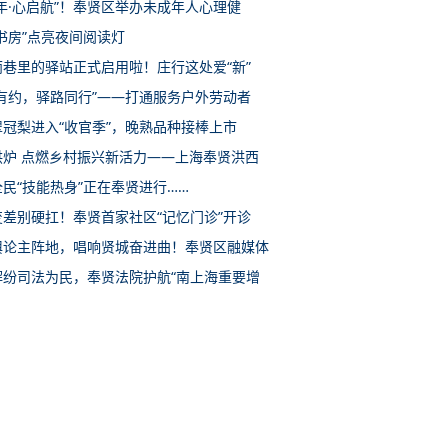
年·心启航”！奉贤区举办未成年人心理健
书房”点亮夜间阅读灯
雨巷里的驿站正式启用啦！庄行这处爱“新”
惠有约，驿路同行”——打通服务户外劳动者
翠冠梨进入“收官季”，晚熟品种接棒上市
洪炉 点燃乡村振兴新活力——上海奉贤洪西
民“技能热身”正在奉贤进行……
变差别硬扛！奉贤首家社区“记忆门诊”开诊
舆论主阵地，唱响贤城奋进曲！奉贤区融媒体
解纷司法为民，奉贤法院护航“南上海重要增