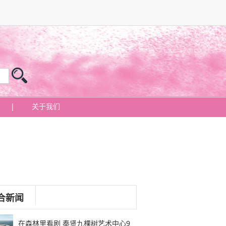
|
关于我们
合新闻
在森林里看剧 奉贤九棵树艺术中心9