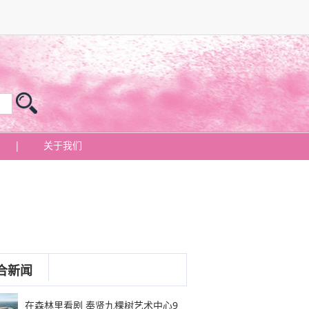
|
关于我们
合新闻
在森林里看剧 奉贤九棵树艺术中心9