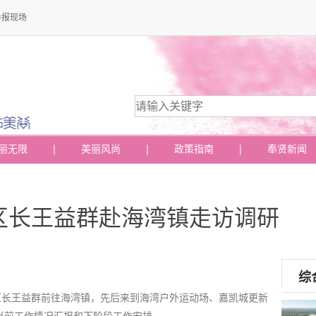
导报现场
丽无限
|
美丽风尚
|
政策指南
|
奉贤新闻
区长王益群赴海湾镇走访调研
综
区长王益群前往海湾镇，先后来到海湾户外运动场、嘉凯城更新
当前工作情况汇报和下阶段工作安排。