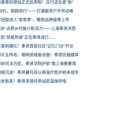
雨巷里的驿站正式启用啦！庄行这处爱“新”
惠有约，驿路同行”——打通服务户外劳动者
翠冠梨进入“收官季”，晚熟品种接棒上市
洪炉 点燃乡村振兴新活力——上海奉贤洪西
民“技能热身”正在奉贤进行……
变差别硬扛！奉贤首家社区“记忆门诊”开诊
舆论主阵地，唱响贤城奋进曲！奉贤区融媒体
解纷司法为民，奉贤法院护航“南上海重要增
网络沉迷！奉贤暑托班以萌宠疗愈护航未成年
历史新高！奉贤多措并举战高温保供电