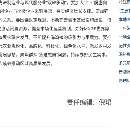
冷江
进制造业与现代服务业“双轮驱动”。要加大企业“脱虚向
“工
初创企业与小微企业来到海湾，夯实经济增长支撑。要加强
本地
的关系。要围绕既定规划，不断完善城市基础设施建设，持
一座
要盘活闲置资源，健全市场化运营机制，办好MXGP世界摩
一场全
体展农融合发展，不断提升海湾镇的吸引力与承载力。要推
记性
代农业规模化、品牌化、科技化、绿色化水平，激发乡村发
深耕
发展思想，聚焦群众“急难愁盼”问题，持续办好民生实事，
多元
作成效推动区域高质量发展。
告别
两创
责任编辑：倪珺