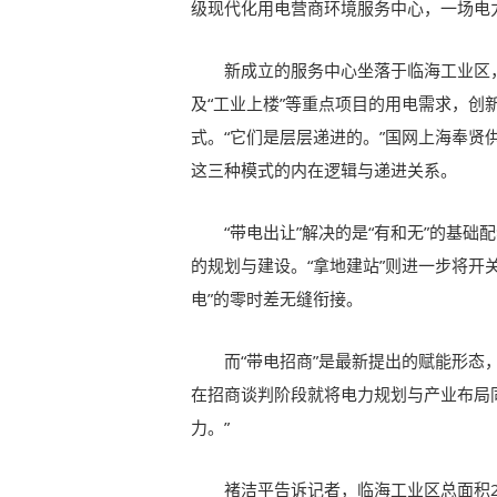
级现代化用电营商环境服务中心，一场电力
新成立的服务中心坐落于临海工业区
及“工业上楼”等重点项目的用电需求，创新
式。“它们是层层递进的。”国网上海奉
这三种模式的内在逻辑与递进关系。
“带电出让”解决的是“有和无”的基
的规划与建设。“拿地建站”则进一步将开
电”的零时差无缝衔接。
而“带电招商”是最新提出的赋能形态
在招商谈判阶段就将电力规划与产业布局
力。”
褚洁平告诉记者，临海工业区总面积2