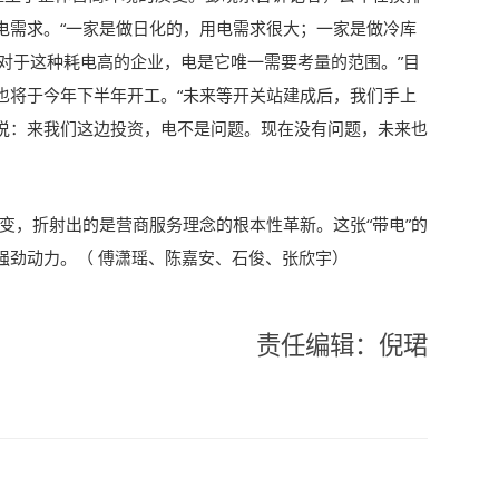
电需求。“一家是做日化的，用电需求很大；一家是做冷库
对于这种耗电高的企业，电是它唯一需要考量的范围。”目
也将于今年下半年开工。“未来等开关站建成后，我们手上
说：来我们这边投资，电不是问题。现在没有问题，未来也
的转变，折射出的是营商服务理念的根本性革新。这张“带电”的
强劲动力。（
傅潇瑶、陈嘉安、石俊、张欣宇）
责任编辑：倪珺