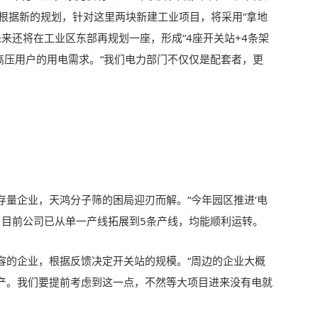
根据新的规划，针对这里两块新建工业项目，将采用“拿地
未来还将在工业区东部再规划一座，形成“4座开关站+4条架
内高压用户的用电需求。“我们电力部门不仅仅是配套者，更
存量企业，天鸿分子筛的困局迎刃而解。“今年园区推进‘电
，目前公司已从单一产线拓展到5条产线，均能顺利运转。
容的企业，根据反馈决定开关站的规模。“周边的企业大概
产。我们要提前考虑到这一点，不然等大项目进来没有电就