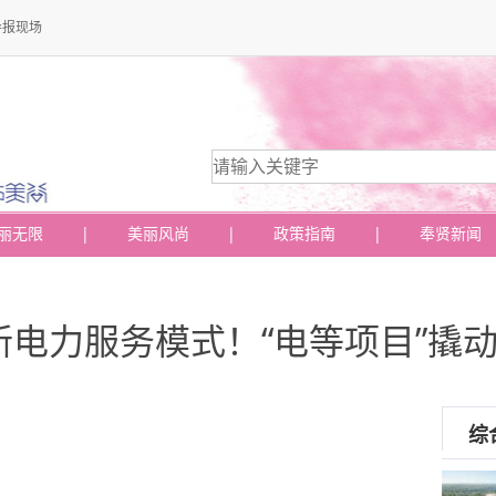
导报现场
丽无限
|
美丽风尚
|
政策指南
|
奉贤新闻
电力服务模式！“电等项目”撬
综