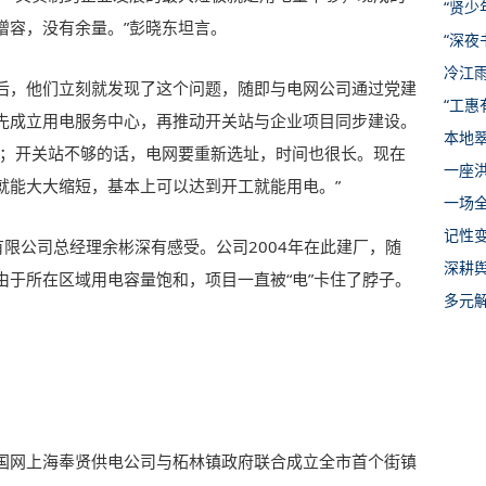
“贤少
增容，没有余量。”彭晓东坦言。
“深夜
冷江
立后，他们立刻就发现了这个问题，随即与电网公司通过党建
“工
先成立用电服务中心，再推动开关站与企业项目同步建设。
本地
长；开关站不够的话，电网要重新选址，时间也很长。现在
一座
就能大大缩短，基本上可以达到开工就能用电。”
一场全
记性
有限公司总经理余彬深有感受。公司2004年在此建厂，随
深耕
由于所在区域用电容量饱和，项目一直被“电”卡住了脖子。
多元
，国网上海奉贤供电公司与柘林镇政府联合成立全市首个街镇