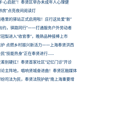
年·心启航”！奉贤区举办未成年人心理健
书房”点亮夜间阅读灯
雨巷里的驿站正式启用啦！庄行这处爱“新”
惠有约，驿路同行”——打通服务户外劳动者
翠冠梨进入“收官季”，晚熟品种接棒上市
洪炉 点燃乡村振兴新活力——上海奉贤洪西
民“技能热身”正在奉贤进行……
变差别硬扛！奉贤首家社区“记忆门诊”开诊
舆论主阵地，唱响贤城奋进曲！奉贤区融媒体
解纷司法为民，奉贤法院护航“南上海重要增