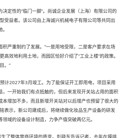
为决定性的“临门一脚”。尚诚企业发展（上海）有限公司的
的典型受益者。该公司由上海诚兴机械电子有限公司等共同出
地。
面积严重制约了发展。“一是用地受限，二是客户要求在场
更高效地利用土地，而园区恰好介绍了“工业上楼”的政策。
目。”
，预计2027年3月竣工。为了能保证开工即用电，项目采用
实话，一开始我们有点抵触的，但后来发现开关站占用的面积
成本增加不多，而且新增开关站对以后增产也预留了很大的
家铭表示，新公司建成后，将继续做化妆品生产设备的研发
等领域的设备设计制造，力争产值突破两亿元。
更催生了整体营商环境的质变。彭晓东告诉记者，去年在摸排