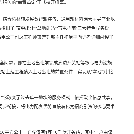
服务的“前置革命”正式拉开帷幕。
，结合柘林镇发展数智新装备、通用新材料两大主导产业以
推出了“带电出让”“拿地建站”“带电招商”三大特色服务模
贤供电公司副总工程师兼营销部主任褚洁平向记者详细阐释了
础配套问题，即在土地出让前完成周边开关站等核心电力设施
关站土建工程纳入土地出让的前置条件，实现从“拿地”到“接
，“它改变了过去单一地块的服务模式，依托政企信息共享，
同步衔接，将电力配套优势直接转化为招商引资的核心竞争
.6平方公里，原先仅有1座10千伏开关站，其中11户由该