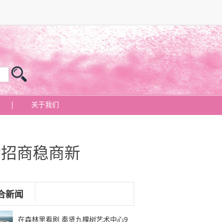
|
关于我们
动招商稳商新
合新闻
在森林里看剧 奉贤九棵树艺术中心9