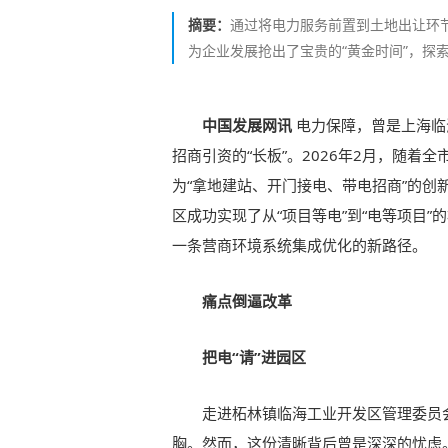
摘要：
通过将电力服务前置到土地出让环节
为企业发展抢出了宝贵的“黄金时间”，探
中国发展网讯
电力保障，曾是上海临
招商引资的“长板”。2026年2月，随
为“拿地建站、开门接电、带电招商”的
区成功实现了从“项目等电”到“电等项目”
一条营商环境系统集成优化的新路径。
痛点倒逼改革
把电“请”进园区
走进柘林镇临海工业开发区管理委员
胸。然而，这份清晰背后曾是深深的忧虑