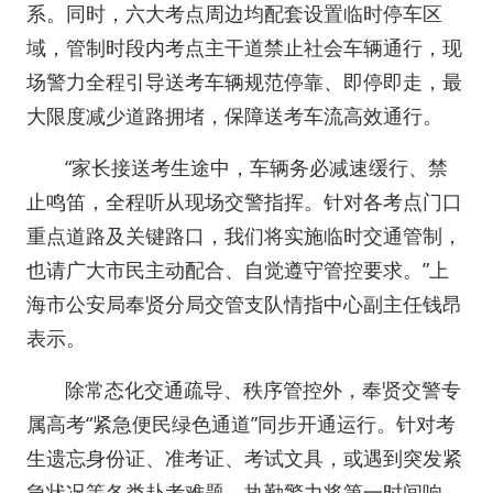
系。同时，六大考点周边均配套设置临时停车区
域，管制时段内考点主干道禁止社会车辆通行，现
场警力全程引导送考车辆规范停靠、即停即走，最
大限度减少道路拥堵，保障送考车流高效通行。
“家长接送考生途中，车辆务必减速缓行、禁
止鸣笛，全程听从现场交警指挥。针对各考点门口
重点道路及关键路口，我们将实施临时交通管制，
也请广大市民主动配合、自觉遵守管控要求。”上
海市公安局奉贤分局交管支队情指中心副主任钱昂
表示。
除常态化交通疏导、秩序管控外，奉贤交警专
属高考“紧急便民绿色通道”同步开通运行。针对考
生遗忘身份证、准考证、考试文具，或遇到突发紧
急状况等各类赴考难题，执勤警力将第一时间响