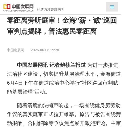
检索
穿透力才是影响力
零距离旁听庭审！金海“薪・诚”巡回
审判点揭牌，普法惠民零距离
中国发展网
2026-06-08 15:28
中国发展网讯
记者鲍筱兰报道
为进一步推进
法治社区建设，切实提升基层治理水平，金海街道
6月4日下午在街道综治中心举行“社区巡回审判赋
能基层治理”活动。
随着清脆的法槌声响起，一场围绕健身房劳动
争议的真实庭审正式拉开帷幕。原告与被告围绕劳
动报酬、合同解除等争议焦点展开激烈辩论。主审