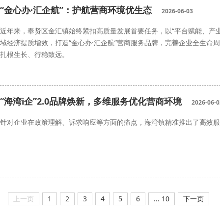
“金心办·汇企航”：护航营商环境优生态
2026-06-03
近年来，奉贤区金汇镇始终紧扣高质量发展首要任务，以“平台赋能、产
域经济提质增效，打造“金心办·汇企航”营商服务品牌，完善企业全生命
扎根生长、行稳致远。
“海湾i企”2.0品牌焕新，多维服务优化营商环境
2026-06-0
针对企业在政策理解、诉求响应等方面的痛点，海湾镇精准推出了高效服务
上一页
1
2
3
4
5
6
... 10
下一页