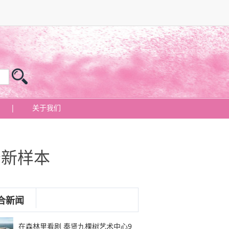
|
关于我们
务新样本
合新闻
在森林里看剧 奉贤九棵树艺术中心9