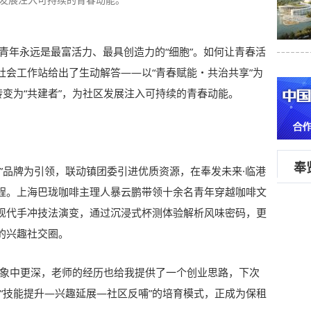
青年永远是最富活力、最具创造力的“细胞”。如何让青春活
社会工作站给出了生动解答——以“青春赋能・共治共享”为
转变为“共建者”，为社区发展注入可持续的青春动能。
奉
”品牌为引领，联动镇团委引进优质资源，在奉发未来·临港
程。上海巴珑咖啡主理人暴云鹏带领十余名青年穿越咖啡文
现代手冲技法演变，通过沉浸式杯测体验解析风味密码，更
的兴趣社交圈。
想象中更深，老师的经历也给我提供了一个创业思路，下次
“技能提升—兴趣延展—社区反哺”的培育模式，正成为保租