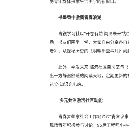
房青年群体探索生活美学的新窗口。
书墨香中激荡青春浪潮
青锐学习社以“开卷有益 阅见未来”
场，书友们围坐一堂，大家自由分享各自
着》，从探秘历史的《明朝那些事儿》到
此外，奉发未来·临港社区自习室与
出一方静谧舒适的阅读天地，定期更新的
达”的知识充电站。
多元共治激活社区动能
青春梦想家社会工作站通过“青言议事
现场青年积极参与讨论，95后工程师小林