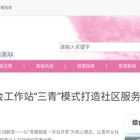
导报现场
丽无限
|
美丽风尚
|
政策指南
|
奉贤新闻
工作站“三青”模式打造社区服
综
动解答——以“青春赋能・共治共享”为核心理念，让青年从社
区发展注入可持续的青春动能。