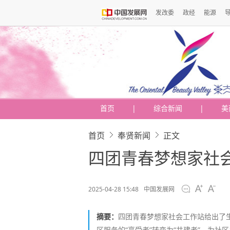
发改委
政经
能源
首页
|
综合新闻
|
美
首页
奉贤新闻
正文
四团青春梦想家社会
2025-04-28 15:48
中国发展网
摘要：
四团青春梦想家社会工作站给出了生
区服务的“享受者”转变为“共建者”，为社